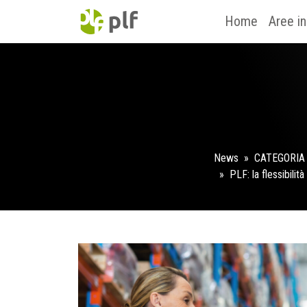
Home
Aree i
News
» CATEGORI
» PLF: la flessibilità