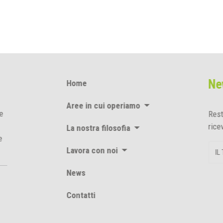
Ne
Home
Aree in cui operiamo
che
Res
ric
La nostra filosofia
re
Lavora con noi
News
Contatti